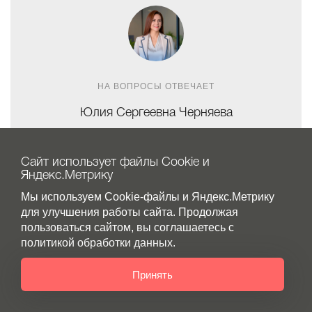
НА ВОПРОСЫ ОТВЕЧАЕТ
Юлия Сергеевна Черняева
Директор ООО "Интертур-Авиа"
Сайт использует файлы Cookie и
Задать вопрос Юлии
Яндекс.Метрику
Мы используем Cookie-файлы и Яндекс.Метрику
для улучшения работы сайта. Продолжая
А меня не укачает?
пользоваться сайтом, вы соглашаетесь с
✅ Исключено! Современные круизные лайнеры имеют
политикой обработки данных.
стабилизаторы качки, обеспечивая максимальный
комфорт пассажирам. Вы словно отдыхаете в
Принять
Нажмите для звонка
роскошном пятизвездочном отеле, не замечая, как он
рассекает морские волны.