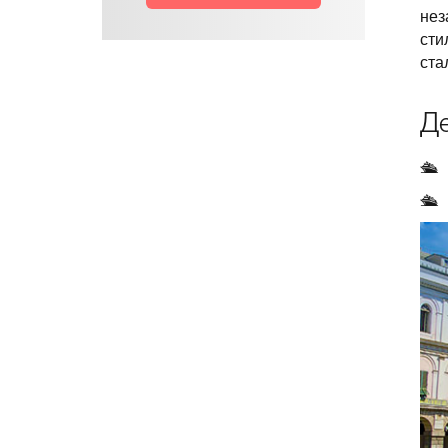
нез
сти
ста
Де
🛳 
🛳 